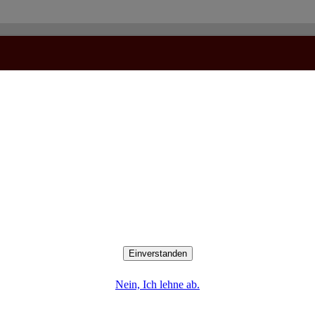
Einverstanden
Nein, Ich lehne ab.