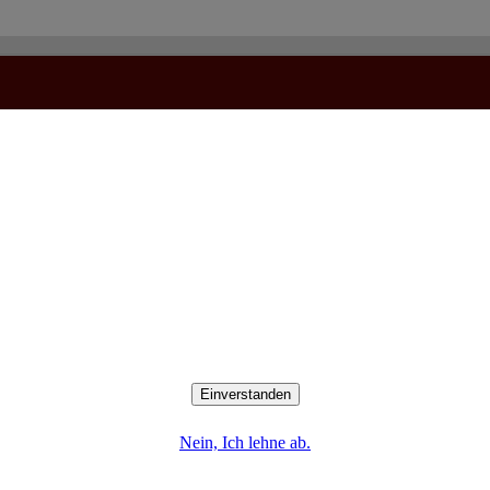
Einverstanden
Nein, Ich lehne ab.